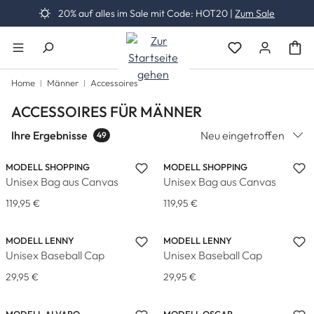
20% auf alles im Sale mit Code: HOT20 |
Zum Sale
Zum Hauptinhalt springen
Du hast 0 Produk
Home
Männer
Accessoires
ACCESSOIRES FÜR MÄNNER
Ihre Ergebnisse
Neu eingetroffen
49
MODELL SHOPPING
MODELL SHOPPING
Unisex Bag aus Canvas
Unisex Bag aus Canvas
119,95 €
119,95 €
MODELL LENNY
MODELL LENNY
Unisex Baseball Cap
Unisex Baseball Cap
29,95 €
29,95 €