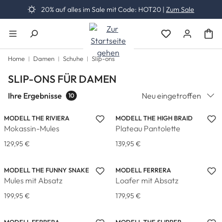
20% auf alles im Sale mit Code: HOT20 |
Zum Sale
Zum Hauptinhalt springen
Du hast 0 Produk
Home
Damen
Schuhe
Slip-ons
SLIP-ONS FÜR DAMEN
Ihre Ergebnisse
Neu eingetroffen
10
MODELL THE RIVIERA
MODELL THE HIGH BRAID
Mokassin-Mules
Plateau Pantolette
129,95 €
139,95 €
MODELL THE FUNNY SNAKE
MODELL FERRERA
Mules mit Absatz
Loafer mit Absatz
199,95 €
179,95 €