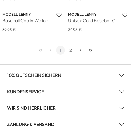
MODELL LENNY
MODELL LENNY
Baseball Cap in Wolloptik
Unisex Cord Baseball Cap
39,95 €
34,95 €
1
2
Seite
Seite
10% GUTSCHEIN SICHERN
KUNDENSERVICE
WIR SIND HERRLICHER
ZAHLUNG & VERSAND