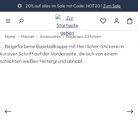
20% auf alles im Sale mit Code: HOT20 |
Zum Sale
Zum Hauptinhalt springen
Du hast 0 Produk
Home
Männer
Accessoires
Basecaps & Mützen
Bildergalerie überspringen