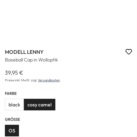
MODELL LENNY
Baseball Cap in Wolloptik
39,95 €
Regulärer Preis:
Preise inkl. MwSt. zzgl.
Versandkosten
FARBE
black
cosy camel
GRÖSSE
OS