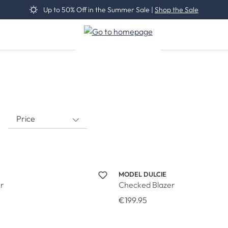
Up to 50% Off in the Summer Sale |
Shop the Sale
Price
MODEL DULCIE
r
Checked Blazer
€199.95