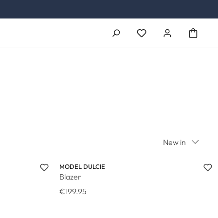
You have 0 wishlist ite
New in
MODEL DULCIE
Blazer
€199.95