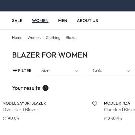
Skip to main content
Skip to main navigation
SALE
WOMEN
MEN
ABOUT US
Home
Women
Clothing
Blazer
BLAZER FOR WOMEN
Size
Color
FILTER
Your results
8
MODEL SAYURI BLAZER
MODEL KINZA
Oversized Blazer
Checked Blaze
€189.95
€239.95