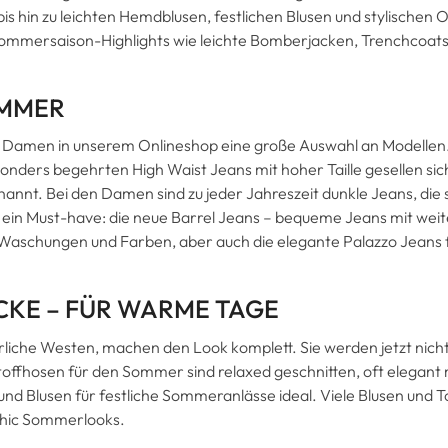
s hin zu leichten Hemdblusen, festlichen Blusen und stylischen Ov
ommersaison-Highlights wie leichte Bomberjacken, Trenchcoats 
OMMER
 Damen in unserem Onlineshop eine große Auswahl an Modellen. V
sonders begehrten High Waist Jeans mit hoher Taille gesellen 
nnt. Bei den Damen sind zu jeder Jahreszeit dunkle Jeans, die s
t ein Must-have: die neue Barrel Jeans – bequeme Jeans mit wei
en Waschungen und Farben, aber auch die elegante Palazzo Jean
CKE – FÜR WARME TAGE
erliche Westen, machen den Look komplett. Sie werden jetzt nich
offhosen für den Sommer sind relaxed geschnitten, oft elegant mi
und Blusen für festliche Sommeranlässe ideal. Viele Blusen und 
Chic Sommerlooks.