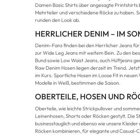
Damen Basic Shirts über angesagte Printshirts bi
Mehrteiler und verschiedene Röcke zu haben. S
runden den Look ab.
HERRLICHER DENIM – IM S
Denim-Fans finden bei den Herrlicher Jeans für
zur Wide Leg Jeans mit weitem Bein. Zu den be
Bund sowie Low Waist Jeans, auch Hüftjeans gena
Raw Denim Hosen liegen derzeit im Trend. Jetz
im Kurs. Sportliche Hosen im Loose Fit in neu
Modelle in Weiß, bestimmen die Saison.
OBERTEILE, HOSEN UND RÖ
Oberteile, wie leichte Strickpullover und somm
Leinenhosen, Shorts oder Röcken gestylt. Die St
businesstauglich und ebenso wie unsere Kleider 
Röcken kombinieren, für elegante und Casual-