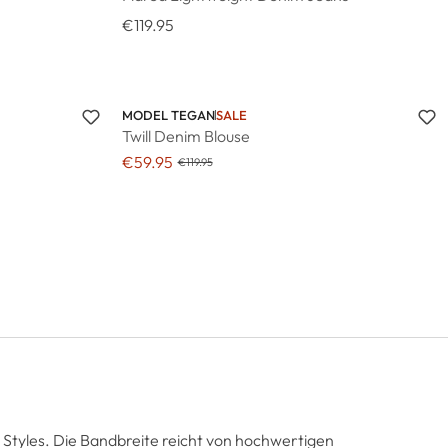
€119.95
MODEL TEGAN
SALE
Twill Denim Blouse
€59.95
€119.95
 Styles. Die Bandbreite reicht von hochwertigen