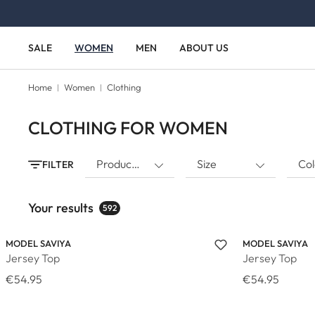
Skip to main content
Skip to main navigation
SALE
WOMEN
MEN
ABOUT US
Home
Women
Clothing
CLOTHING FOR WOMEN
Product category
Size
Col
FILTER
Your results
592
MODEL SAVIYA
MODEL SAVIYA
Jersey Top
Jersey Top
€54.95
€54.95