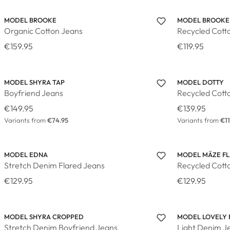
MODEL BROOKE
MODEL BROOKE
Organic Cotton Jeans
Recycled Cott
€159.95
€119.95
MODEL SHYRA TAP
MODEL DOTTY
Boyfriend Jeans
Recycled Cott
€149.95
€139.95
Variants from
€74.95
Variants from
€11
MODEL EDNA
MODEL MÄZE F
Stretch Denim Flared Jeans
Recycled Cott
€129.95
€129.95
MODEL SHYRA CROPPED
MODEL LOVELY 
Stretch Denim Boyfriend Jeans
Light Denim J