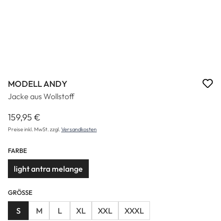
MODELL ANDY
Jacke aus Wollstoff
159,95 €
Regulärer Preis:
Preise inkl. MwSt. zzgl.
Versandkosten
FARBE
light antra melange
GRÖSSE
S
M
L
XL
XXL
XXXL