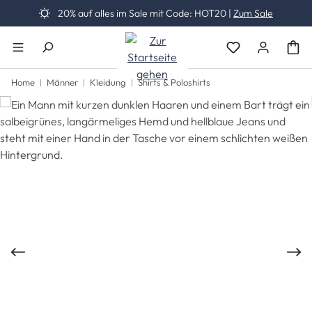
20% auf alles im Sale mit Code: HOT20 |
Zum Sale
Zum Hauptinhalt springen
Du hast 0 Produk
Home
Männer
Kleidung
Shirts & Poloshirts
Bildergalerie überspringen