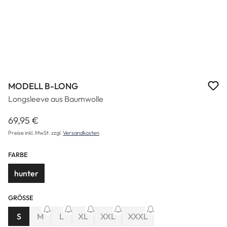
MODELL B-LONG
Longsleeve aus Baumwolle
69,95 €
Regulärer Preis:
Preise inkl. MwSt. zzgl.
Versandkosten
FARBE
hunter
GRÖSSE
(Diese Option ist zurzeit nicht verfügbar.)
(Diese Option ist zurzeit nicht verfügbar.)
S
M
L
XL
XXL
XXXL