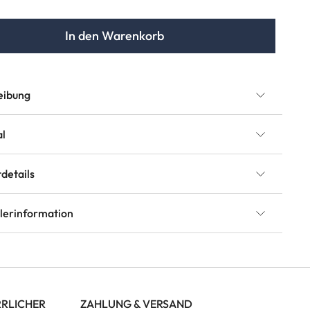
In den Warenkorb
eibung
al
details
llerinformation
RRLICHER
ZAHLUNG & VERSAND