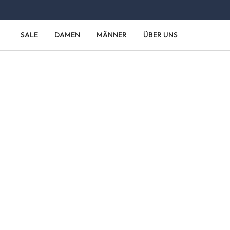
Zum Hauptinhalt springen
Zur Hauptnavigation springen
SALE
DAMEN
MÄNNER
ÜBER UNS
Bildergalerie überspringen