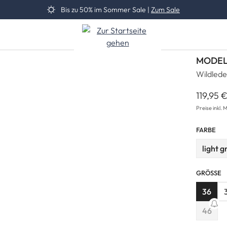
Bis zu 50% im Sommer Sale |
Zum Sale
MODEL
Wildled
119,95 
Reguläre
Preise inkl. 
FARBE
light g
(D
GRÖSSE
36
46
(Diese