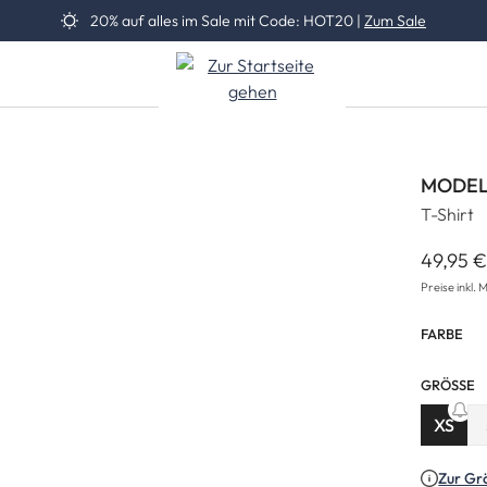
20% auf alles im Sale mit Code: HOT20 |
Zum Sale
MODEL
T-Shirt
49,95 
Reguläre
Preise inkl. 
FARBE
GRÖSSE
XS
(Diese
Zur Gr