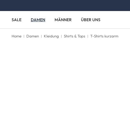
Zum Hauptinhalt springen
Zur Hauptnavigation springen
SALE
DAMEN
MÄNNER
ÜBER UNS
Home
Damen
Kleidung
Shirts & Tops
T-Shirts kurzarm
Bildergalerie überspringen