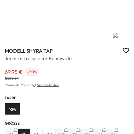
MODELL SHYRA TAP
Jeans mit recycelter Baumwolle
69,95 €
-50%
Verkaufspreis:
139,95 € *
Preise inkl. MwSt. zzgl.
Versandkosten
FARBE
raw
GRÖSSE
(Diese Option ist 