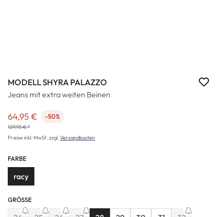
MODELL SHYRA PALAZZO
Jeans mit extra weiten Beinen
64,95 €
-50%
Verkaufspreis:
129,95 € *
Preise inkl. MwSt. zzgl.
Versandkosten
FARBE
racy
GRÖSSE