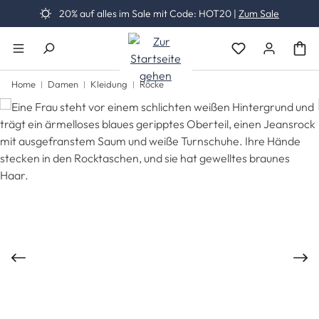
20% auf alles im Sale mit Code: HOT20 |
Zum Sale
Zum Hauptinhalt springen
Du hast 0 Produk
Home
Damen
Kleidung
Röcke
Bildergalerie überspringen