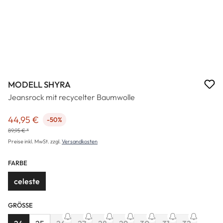
MODELL SHYRA
Jeansrock mit recycelter Baumwolle
44,95 €
-50%
Verkaufspreis:
89,95 € *
Preise inkl. MwSt. zzgl.
Versandkosten
FARBE
celeste
GRÖSSE
(Diese Option ist 