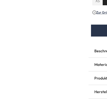
XS
(Diese
Zur Gr
Beschr
Materi
Produkt
Herste