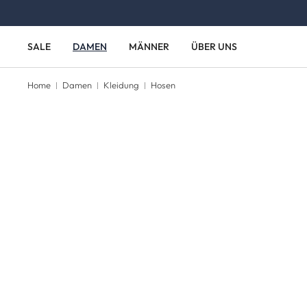
Zum Hauptinhalt springen
Zur Hauptnavigation springen
SALE
DAMEN
MÄNNER
ÜBER UNS
Home
Damen
Kleidung
Hosen
Bildergalerie überspringen