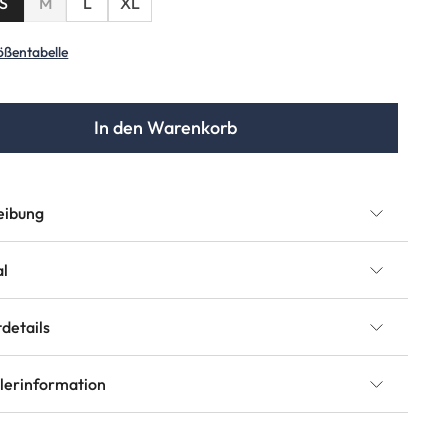
(Diese Option ist zurzeit nicht verfügbar.)
S
M
L
XL
 Option ist zurzeit nicht verfügbar.)
ößentabelle
In den Warenkorb
eibung
al
details
llerinformation