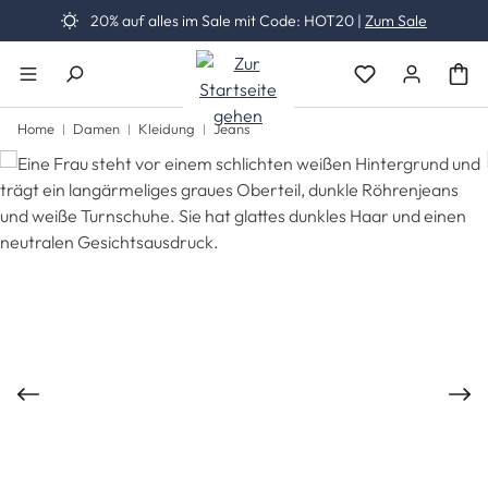
20% auf alles im Sale mit Code: HOT20 |
Zum Sale
Zum Hauptinhalt springen
Du hast 0 Produk
Home
Damen
Kleidung
Jeans
Bildergalerie überspringen