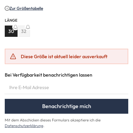
(Diese Option ist zurzeit nicht verfügbar.)
(Diese Option ist zurzeit nicht verfügbar.)
Zur Größentabelle
LÄNGE
30
32
(Diese Option ist zurzeit nicht verfügbar.)
(Diese Option ist zurzeit nicht verfügbar.)
Diese Größe ist aktuell leider ausverkauft
Bei Verfügbarkeit benachrichtigen lassen
IHRE E-MAIL ADRESSE
Benachrichtige mich
Mit dem Abschicken dieses Formulars akzeptiere ich die
Datenschutzerklärung
.