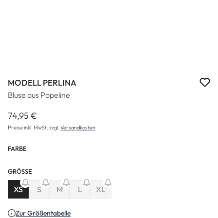
MODELL PERLINA
Bluse aus Popeline
74,95 €
Regulärer Preis:
Preise inkl. MwSt. zzgl.
Versandkosten
FARBE
GRÖSSE
(Diese Option ist zurzeit nicht verfügbar.)
(Diese Option ist zurzeit nicht verfügbar.)
(Diese Option ist zurzeit nicht verfügbar.)
XS
S
M
L
XL
(Diese Option ist zurzeit nicht verfügbar.)
(Diese Option ist zurzeit nicht verfügbar
Zur Größentabelle