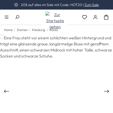
20% auf alles im Sale mit Code: HOT20 |
Zum Sale
Zum Hauptinhalt springen
Du hast 0 Produk
Home
Damen
Kleidung
Röcke
Bildergalerie überspringen