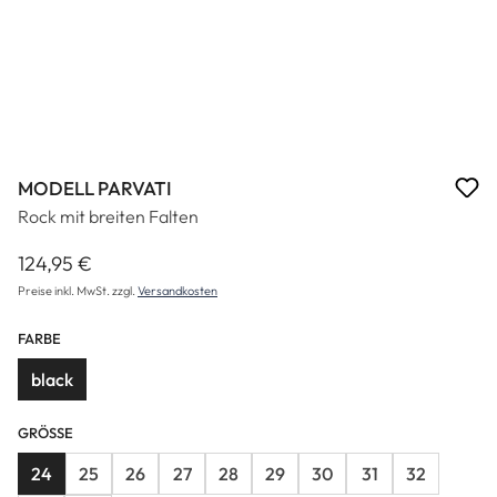
MODELL PARVATI
Rock mit breiten Falten
124,95 €
Regulärer Preis:
Preise inkl. MwSt. zzgl.
Versandkosten
FARBE
black
GRÖSSE
24
25
26
27
28
29
30
31
32