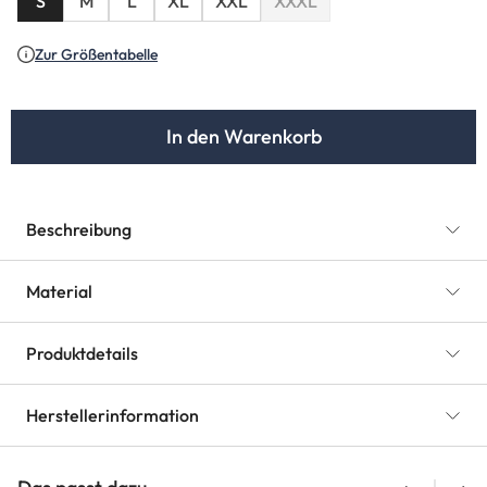
S
M
L
XL
XXL
XXXL
(Diese Option ist zurzeit nich
Zur Größentabelle
In den Warenkorb
Beschreibung
Material
Produktdetails
Herstellerinformation