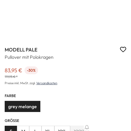
MODELL PALE
Pullover mit Polokragen
83,95 €
-30%
Verkaufspreis:
119,95 € *
Preise inkl. MwSt. zzgl.
Versandkosten
FARBE
grey melange
GRÖSSE