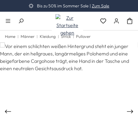
Bis zu 50% im Sommer Sale |
Zum Sale
Zum Hauptinhalt springen
Du hast 0 Produk
Home
Männer
Kleidung
Strick
Pullover
Bildergalerie überspringen