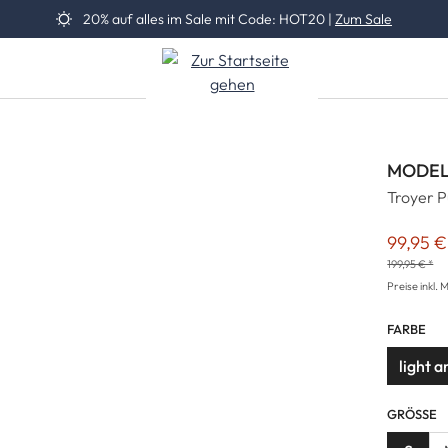
20% auf alles im Sale mit Code: HOT20 |
Zum Sale
MODEL
Troyer P
99,95 €
Verkaufs
199,95 € *
Preise inkl. 
FARBE
light 
GRÖSSE