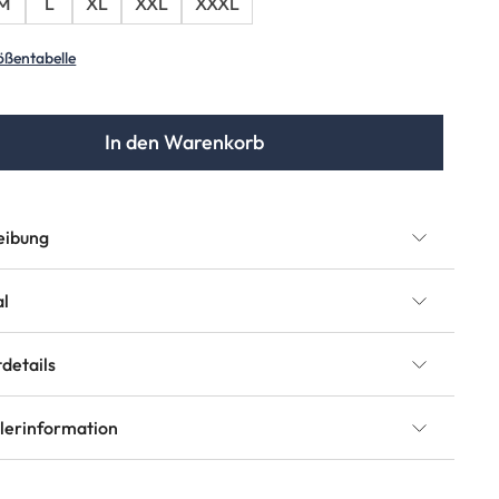
M
L
XL
XXL
XXXL
ößentabelle
In den Warenkorb
eibung
al
details
llerinformation