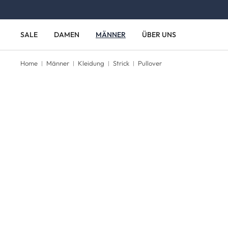
Zum Hauptinhalt springen
Zur Hauptnavigation springen
SALE
DAMEN
MÄNNER
ÜBER UNS
Home
Männer
Kleidung
Strick
Pullover
Bildergalerie überspringen