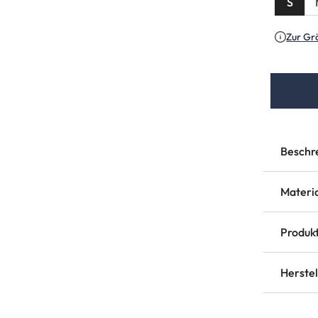
S
Zur Gr
Beschr
Materi
Produkt
Herste