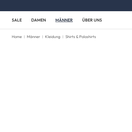
Zum Hauptinhalt springen
Zur Hauptnavigation springen
SALE
DAMEN
MÄNNER
ÜBER UNS
Home
Männer
Kleidung
Shirts & Poloshirts
Bildergalerie überspringen