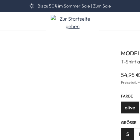
Bis zu 50% im Sommer Sale |
Zum Sale
MODEL
T-Shirt 
54,95 
Reguläre
Preise inkl. 
FARBE
olive
GRÖSSE
S