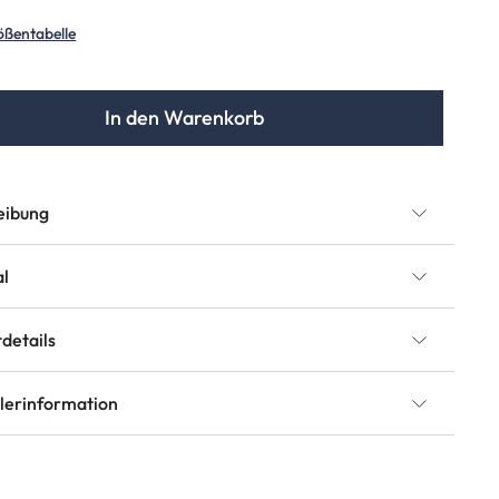
ößentabelle
In den Warenkorb
eibung
al
details
llerinformation