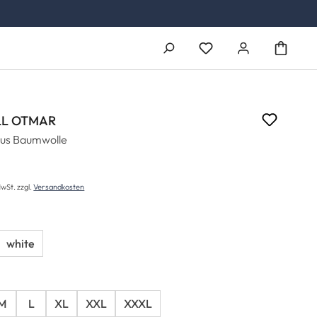
Du hast 0 Produkte auf
L OTMAR
aus Baumwolle
€
r Preis:
MwSt. zzgl.
Versandkosten
white
M
L
XL
XXL
XXXL