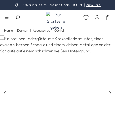
20% auf alles im Sale mit Code: HOT20 |
Zum Sale
Zum Hauptinhalt springen
Du hast 0 Produk
Home
Damen
Accessoires
Gürtel
Bildergalerie überspringen