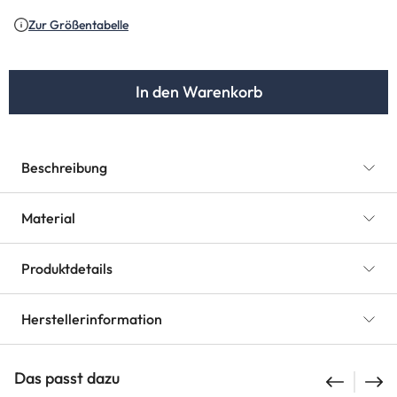
(Diese Option ist zurzeit nicht verfügbar.)
(Diese Option ist zurzeit nicht verfügbar.)
(Diese Option ist
(Diese Op
Zur Größentabelle
In den Warenkorb
Beschreibung
Material
Produktdetails
Herstellerinformation
Das passt dazu