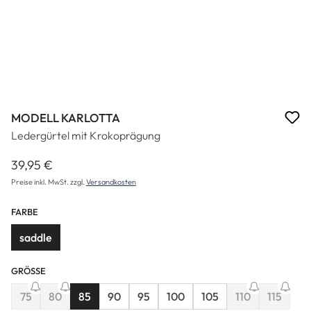
MODELL KARLOTTA
Ledergürtel mit Krokoprägung
39,95 €
Regulärer Preis:
Preise inkl. MwSt. zzgl.
Versandkosten
FARBE
saddle
GRÖSSE
75
80
85
90
95
100
105
110
115