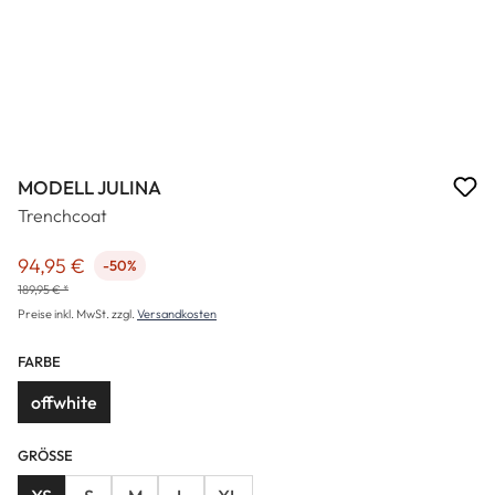
MODELL JULINA
Trenchcoat
94,95 €
-50%
Verkaufspreis:
189,95 € *
Preise inkl. MwSt. zzgl.
Versandkosten
FARBE
offwhite
GRÖSSE