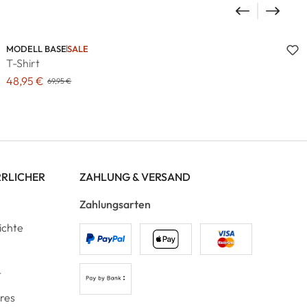
MODELL BASE
SALE
T-Shirt
48,95 €
69,95 €
RRLICHER
ZAHLUNG & VERSAND
Zahlungsarten
ichte
t
ores