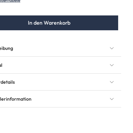
ößentabelle
In den Warenkorb
eibung
al
details
llerinformation