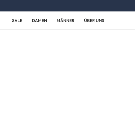
Zum Hauptinhalt springen
Zur Hauptnavigation springen
SALE
DAMEN
MÄNNER
ÜBER UNS
Bildergalerie überspringen