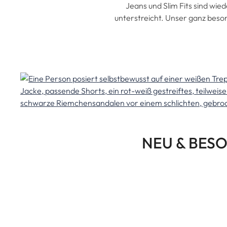
Jeans und Slim Fits sind wied
unterstreicht. Unser ganz beson
NEU & BESO
Unsere Klassiker mit Kultsta
Western-Style oder unsere belie
dezenten Streifen, lassen sich vi