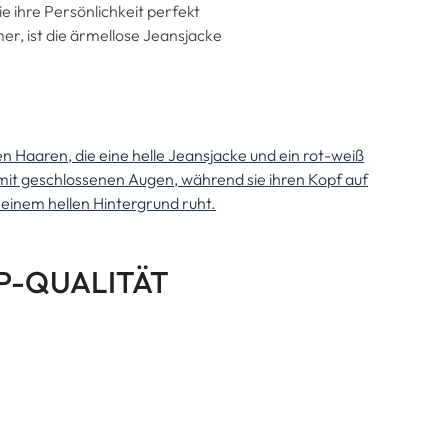
ie ihre Persönlichkeit perfekt
er, ist die ärmellose Jeansjacke
OP-QUALITÄT
 wie die Jeansjacke Joplin im
ich-lässigen Streifen Denim. Die
ighlights, die Sie nicht verpassen