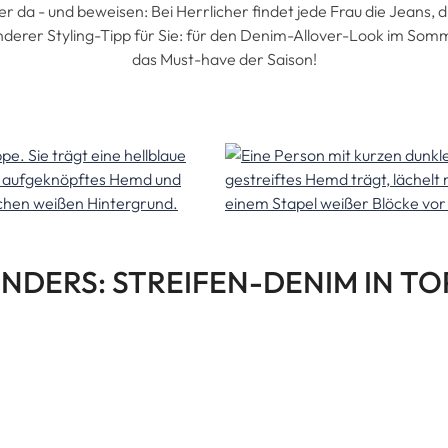
er da - und beweisen: Bei Herrlicher findet jede Frau die Jeans, d
derer Styling-Tipp für Sie: für den Denim-Allover-Look im Somm
das Must-have der Saison!
NDERS: STREIFEN-DENIM IN T
tus bekommen ein top Upgrade: Die absoluten Bestseller Modelle
bten Chinohosen trumpfen jetzt auf - diesmal im neuen, sommerl
elfältig kombinieren und verleihen jedem Outfit den Frischekick. H
sollten!