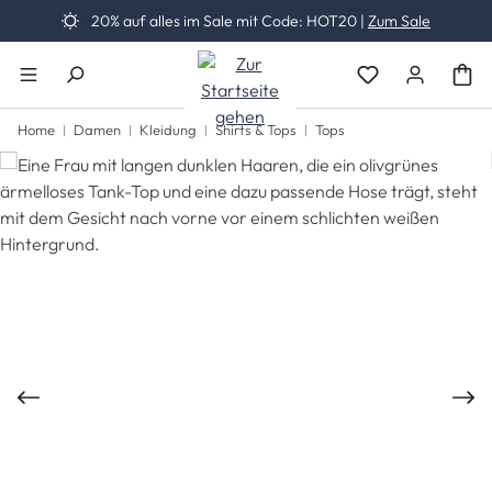
20% auf alles im Sale mit Code: HOT20 |
Zum Sale
Zum Hauptinhalt springen
Du hast 0 Produk
Home
Damen
Kleidung
Shirts & Tops
Tops
Bildergalerie überspringen