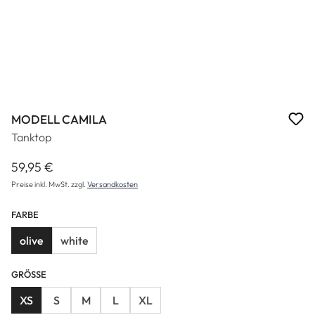
MODELL CAMILA
Tanktop
59,95 €
Regulärer Preis:
Preise inkl. MwSt. zzgl.
Versandkosten
FARBE
olive
white
GRÖSSE
XS
S
M
L
XL