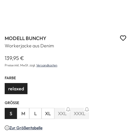
MODELL BUNCHY
Workerjacke aus Denim
139,95 €
Regulärer Preis:
Preise inkl. MwSt. zzgl.
Versandkosten
FARBE
relaxed
GRÖSSE
S
M
L
XL
XXL
XXXL
(Diese Option ist zurzeit nicht verfügba
(Diese Option ist zurzeit nich
Zur Größentabelle