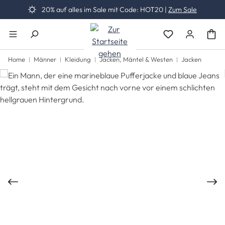
20% auf alles im Sale mit Code: HOT20 |
Zum Sale
Zum Hauptinhalt springen
Du hast 0 Produk
Home
Männer
Kleidung
Jacken, Mäntel & Westen
Jacken
Bildergalerie überspringen