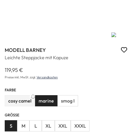
MODELL BARNEY
Leichte Steppjacke mit Kapuze
119,95 €
Regulärer Preis:
Preise inkl. MwSt. zzgl.
Versandkosten
FARBE
cosy camel
marine
smog I
(Diese Option ist zurzeit nicht verfügbar.)
GRÖSSE
S
M
L
XL
XXL
XXXL