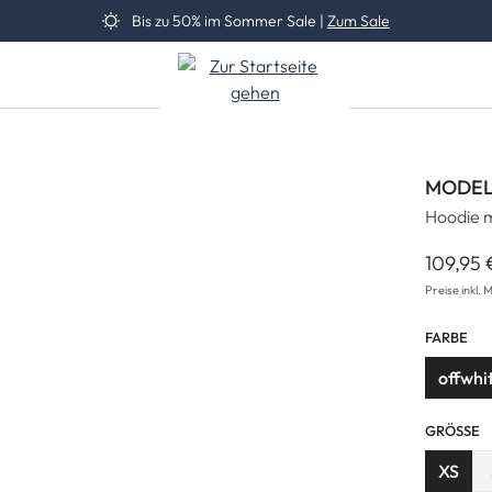
Bis zu 50% im Sommer Sale |
Zum Sale
MODEL
Hoodie m
109,95 
Reguläre
Preise inkl. 
FARBE
offwhi
GRÖSSE
XS