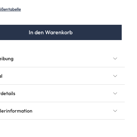
(Diese Option ist zurzeit nicht verfügbar.)
ößentabelle
In den Warenkorb
eibung
al
details
llerinformation