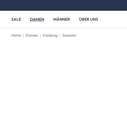
Zum Hauptinhalt springen
Zur Hauptnavigation springen
SALE
DAMEN
MÄNNER
ÜBER UNS
Home
Damen
Kleidung
Sweater
Bildergalerie überspringen