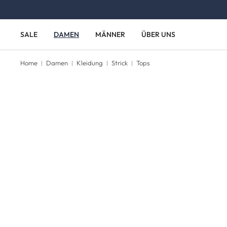
Zum Hauptinhalt springen
Zur Hauptnavigation springen
SALE
DAMEN
MÄNNER
ÜBER UNS
Home
Damen
Kleidung
Strick
Tops
Bildergalerie überspringen