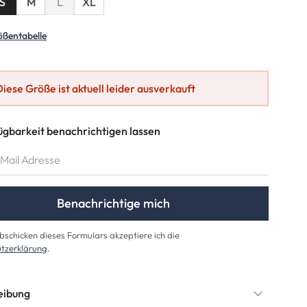
(Diese Option ist zurzeit nicht verfügbar.)
(Diese Option ist zurzeit nicht verfügbar.)
S
M
L
XL
 Option ist zurzeit nicht verfügbar.)
ößentabelle
Diese Größe ist aktuell leider ausverkauft
ügbarkeit benachrichtigen lassen
AIL ADRESSE
Benachrichtige mich
schicken dieses Formulars akzeptiere ich die
tzerklärung
.
eibung