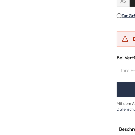
XS
(Diese
Zur Gr
Bei Verf
IHRE E-M
Mit dem Ab
Datenschu
Beschr