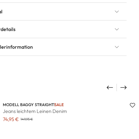
al
details
llerinformation
MODELL BAGGY STRAIGHT
SALE
Jeans leichtem Leinen Denim
74,95 €
149,95 €