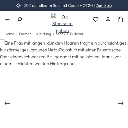
20% auf alles im Sale mit Code: HOT20 |
Zum Sale
Zum Hauptinhalt springen
Du hast 0 Produk
Home
Damen
Kleidung
Strick
Pullover
Bildergalerie überspringen