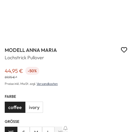
MODELL ANNA MARIA
Lochstrick Pullover
44,95 €
-50%
Verkaufspreis:
89,95 € *
Preise inkl. MwSt. zzgl.
Versandkosten
FARBE
coffee
ivory
GRÖSSE