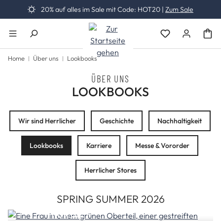
20% auf alles im Sale mit Code: HOT20 |
Zum Sale
Zum Hauptinhalt springen
Du hast 0 Produk
Home
Über uns
Lookbooks
ÜBER UNS
LOOKBOOKS
Wir sind Herrlicher
Geschichte
Nachhaltigkeit
Lookbooks
Karriere
Messe & Vororder
Herrlicher Stores
SPRING SUMMER 2026
FÜR SIE